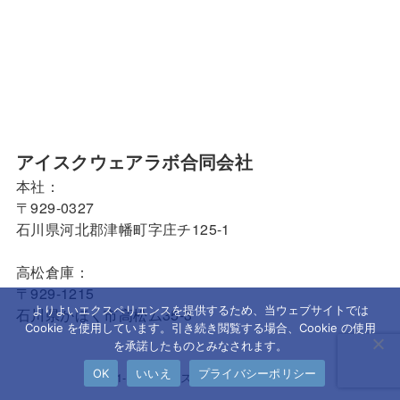
アイスクウェアラボ合同会社
本社：
〒929-0327
石川県河北郡津幡町字庄チ125-1
高松倉庫：
〒929-1215
よりよいエクスペリエンスを提供するため、当ウェブサイトでは
石川県かほく市高松ム35-3
Cookie を使用しています。引き続き閲覧する場合、Cookie の使用
を承諾したものとみなされます。
OK
いいえ
プライバシーポリシー
© 2021-2026 アイスクウェアラボ合同会社.